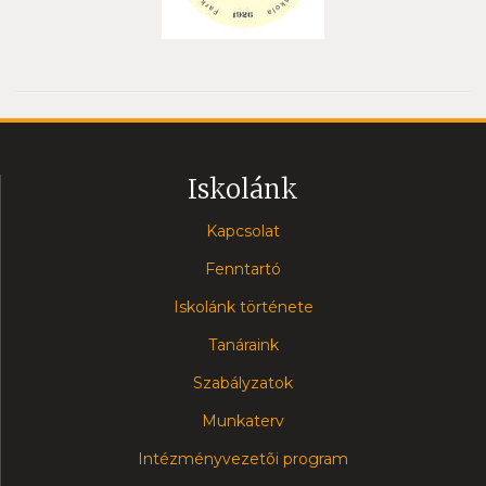
Iskolánk
Kapcsolat
Fenntartó
Iskolánk története
Tanáraink
Szabályzatok
Munkaterv
Intézményvezetõi program