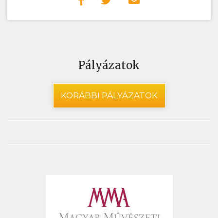
Pályázatok
KORÁBBI PÁLYÁZATOK