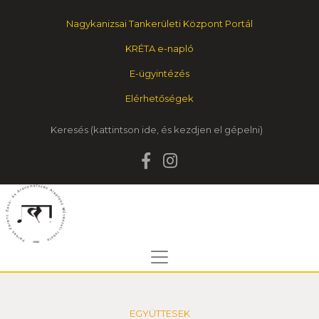
Nagykanizsai Tankerületi Központ Portál
KRÉTA e-napló
E-ügyintézés
Elérhetőségek
Keresés
EGYÜTTESEK