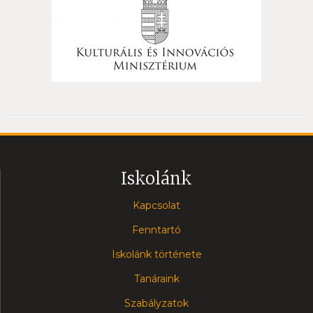
Iskolánk
Kapcsolat
Fenntartó
Iskolánk története
Tanáraink
Szabályzatok