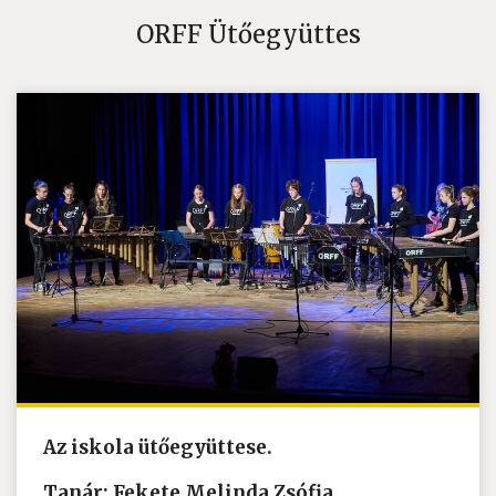
ORFF Ütőegyüttes
Az iskola ütőegyüttese.
Tanár: Fekete Melinda Zsófia .