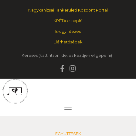
Nagykanizsai Tankerületi Központ Portál
KRÉTA e-napló
E-ügyintézés
Elérhetőségek
Keresés
EGYÜTTESEK