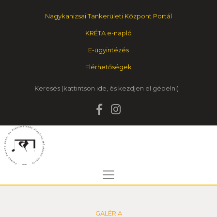
Nagykanizsai Tankerületi Központ Portál
KRÉTA e-napló
E-ügyintézés
Elérhetőségek
Keresés
GALÉRIA