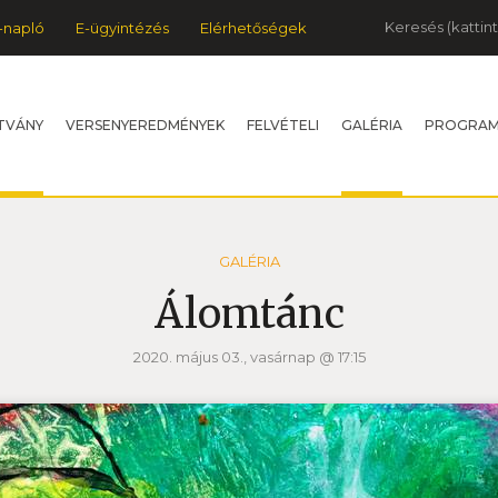
Keresés
-napló
E-ügyintézés
Elérhetőségek
TVÁNY
VERSENYEREDMÉNYEK
FELVÉTELI
GALÉRIA
PROGRA
GALÉRIA
Álomtánc
2020. május 03., vasárnap @ 17:15