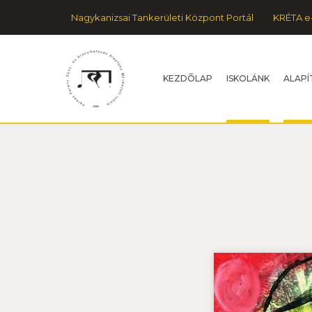
Nagykanizsai Tankerületi Központ Portál
KRÉTA e
KEZDÕLAP
ISKOLÁNK
ALAPÍ