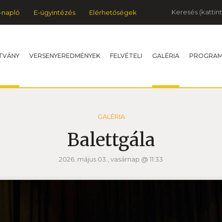
Keresés
-napló
E-ügyintézés
Elérhetőségek
TVÁNY
VERSENYEREDMÉNYEK
FELVÉTELI
GALÉRIA
PROGRA
GALÉRIA
Balettgála
2026. május 03., vasárnap @ 11:33