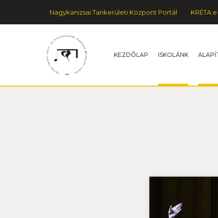
Nagykanizsai Tankerületi Központ Portál
KRÉTA e
KEZDÕLAP
ISKOLÁNK
ALAPÍ