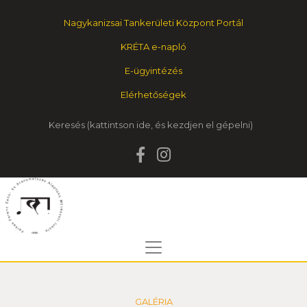
Nagykanizsai Tankerületi Központ Portál
KRÉTA e-napló
E-ügyintézés
Elérhetőségek
Keresés
GALÉRIA