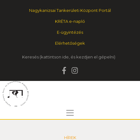
Nagykanizsai Tankerületi Központ Portál
KRÉTA e-napló
E-ügyintézés
Elérhetőségek
Keresés
HÍREK