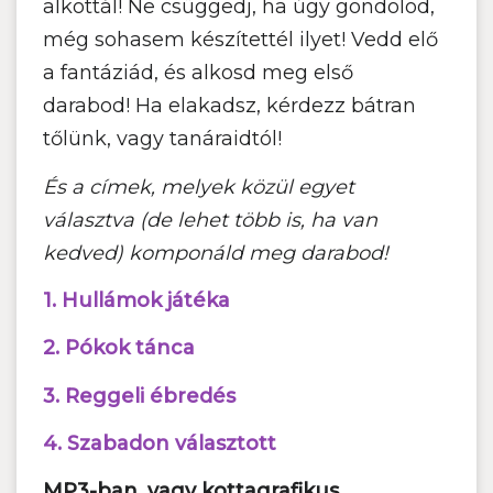
alkottál! Ne csüggedj, ha úgy gondolod,
még sohasem készítettél ilyet! Vedd elő
a fantáziád, és alkosd meg első
darabod! Ha elakadsz, kérdezz bátran
tőlünk, vagy tanáraidtól!
És a címek, melyek közül egyet
választva (de lehet több is, ha van
kedved) komponáld meg darabod!
1. Hullámok játéka
2. Pókok tánca
3. Reggeli ébredés
4. Szabadon választott
MP3-ban, vagy kottagrafikus