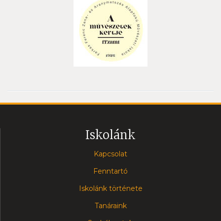
Iskolánk
Kapcsolat
Fenntartó
Iskolánk története
Tanáraink