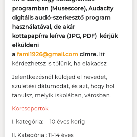
programban (Musescore), Audacity
digitális audió-szerkesztő program
használatával, de akár
kottapapírra leírva (JPG, PDF) kérjük
elküldeni
a
fami1926@gmail.com
címre.
Itt
kérdezhetsz is tőlünk, ha elakadsz.
Jelentkezésnél küldjed el nevedet,
születési dátumodat, és azt, hogy hol
tanulsz, melyik iskolában, városban.
Korcsoportok:
I. kategória: -10 éves korig
II. Kategória : 11-14 éves