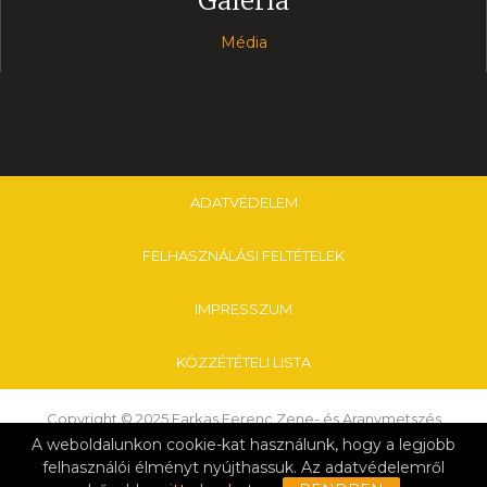
Galéria
Média
ADATVÉDELEM
FELHASZNÁLÁSI FELTÉTELEK
IMPRESSZUM
KÖZZÉTÉTELI LISTA
Copyright © 2025 Farkas Ferenc Zene- és Aranymetszés
Alapfokú Művészeti Iskola & Nagykanizsai Tankerületi Központ
A weboldalunkon cookie-kat használunk, hogy a legjobb
felhasználói élményt nyújthassuk. Az adatvédelemről
Kattintson ide a szerkesztéshez.