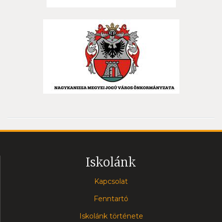
Iskolánk
Kapcsolat
Fenntartó
Iskolánk története