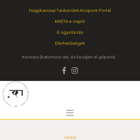
Nagykanizsai Tankerületi Központ Portál
KRÉTA e-napló
E-ügyintézés
Elérhetőségek
Keresés
HÍREK