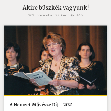
Akire büszkék vagyunk!
2021. november 09., kedd @ 18:46
A Nemzet Művésze Díj - 2021