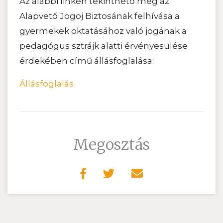
Az alábbi linken tekinthető meg az
Alapvető Jogoj Biztosának felhívása a
gyermekek oktatásához való jogának a
pedagógus sztrájk alatti érvényesülése
érdekében című állásfoglalása:
Állásfoglalás
Megosztás