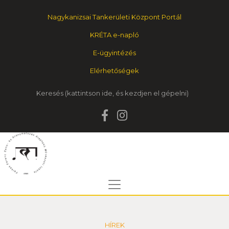
Nagykanizsai Tankerületi Központ Portál
KRÉTA e-napló
E-ügyintézés
Elérhetőségek
Keresés
HÍREK