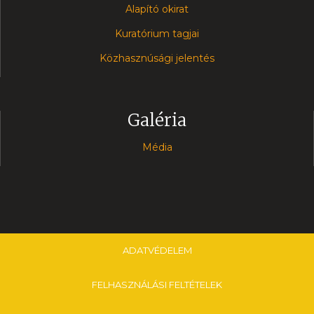
Alapító okirat
Kuratórium tagjai
Közhasznúsági jelentés
Galéria
Média
ADATVÉDELEM
FELHASZNÁLÁSI FELTÉTELEK