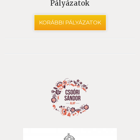
Pályázatok
KORÁBBI PÁLYÁZATOK