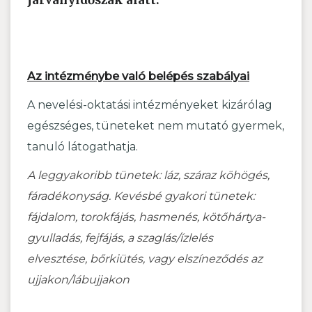
járványidőszak alatt.
Az intézménybe való belépés szabályai
A nevelési-oktatási intézményeket kizárólag
egészséges, tüneteket nem mutató gyermek,
tanuló látogathatja.
A leggyakoribb tünetek: láz, száraz köhögés,
fáradékonyság. Kevésbé gyakori tünetek:
fájdalom, torokfájás, hasmenés, kötőhártya-
gyulladás, fejfájás, a szaglás/ízlelés
elvesztése, bőrkiütés, vagy elszíneződés az
ujjakon/lábujjakon