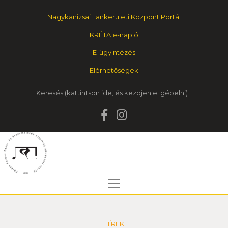
Nagykanizsai Tankerületi Központ Portál
KRÉTA e-napló
E-ügyintézés
Elérhetőségek
Keresés
HÍREK