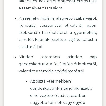
alkoholos kézfertőtlenítéssel biztosítjuk
a személyes tisztaságot.
A személyi higiéne alapvető szabályairól,
köhögési, tüsszentési etikettről, papír
zsebkendő használatáról a gyermekek,
tanulók kapnak részletes tájékoztatást a
szaktanártól.
Minden teremben minden nap
gondoskodunk a felületfertőtlenítésről,
valamint a fertőtlenítő felmosásról.
Az osztálytermekben
gondoskodunk a tanulók lazább
elhelyezéséről, adott esetben
nagyobb termek vagy egyéb