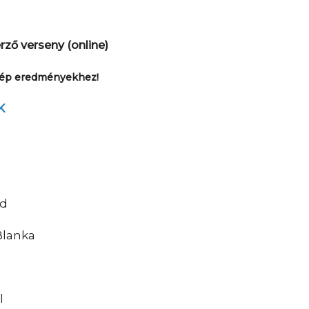
erző verseny (online)
szép eredményekhez!
K
rd
 Blanka
l