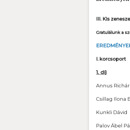
III. Kis zenesz
Gratulálunk a 
EREDMÉNYE
I. korcsoport
1. díj
Annus Richá
Csillag Ilona
Kunkli Dávid
Palov Ábel Pá