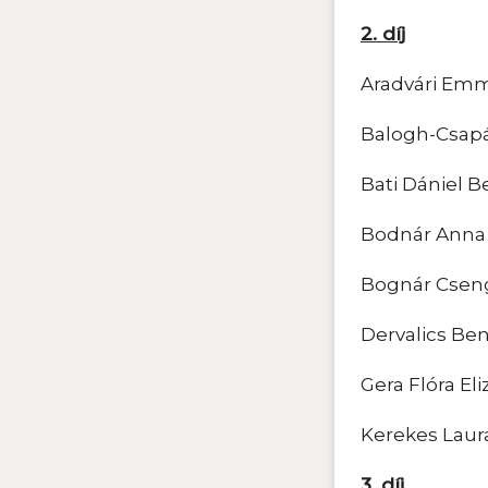
2. díj
Aradvári Em
Balogh-Csapá
Bati Dániel 
Bodnár Anna
Bognár Csen
Dervalics Be
Gera Flóra Eli
Kerekes Laur
3. díj