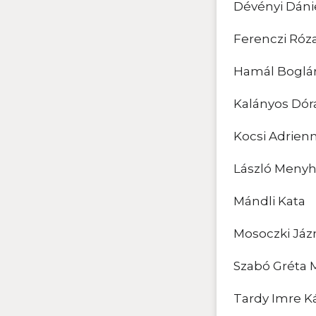
Dévényi Dáni
Ferenczi Róz
Hamál Boglá
Kalányos Dór
Kocsi Adrien
László Menyh
Mándli Kata
Mosoczki Já
Szabó Gréta 
Tardy Imre K