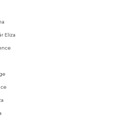
ma
r Eliza
Bence
ge
nce
za
a