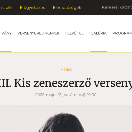
Keresés
-napló
E-ügyintézés
Elérhetőségek
TVÁNY
VERSENYEREDMÉNYEK
FELVÉTELI
GALÉRIA
PROGRA
HÍREK
III. Kis zeneszerző versen
2022. május 15., vasárnap @ 19:30