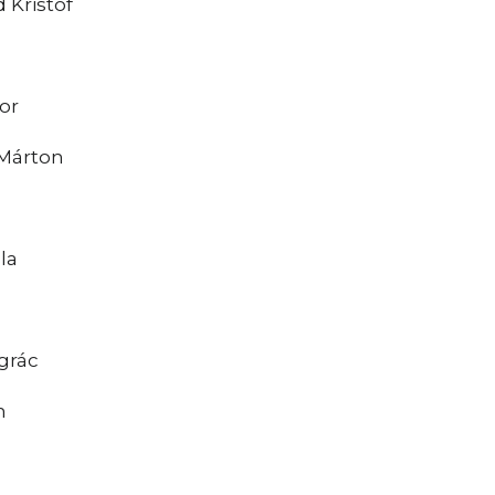
 Kristóf
or
Márton
la
grác
n