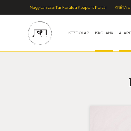
Nagykanizsai Tankerületi Központ Portál
KRÉTA e
KEZDÕLAP
ISKOLÁNK
ALAPÍ