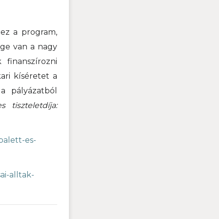
 ez a program,
ge van a nagy
finanszírozni
ri kíséretet a
 a pályázatból
tiszteletdíja:
balett-es-
i-alltak-