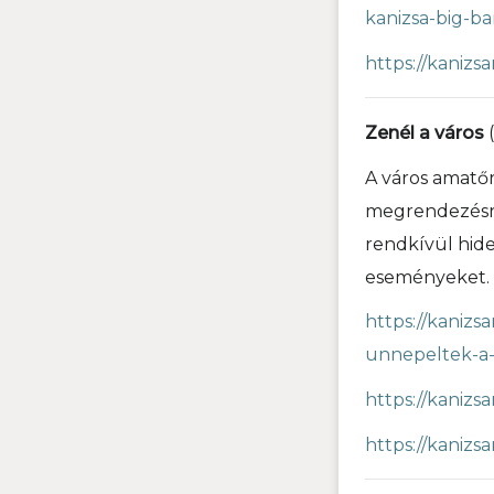
kanizsa-big-b
https://kaniz
Zenél a város
(
A város amatőr
megrendezésre
rendkívül hide
eseményeket.
https://kanizs
unnepeltek-a-
https://kaniz
https://kanizs