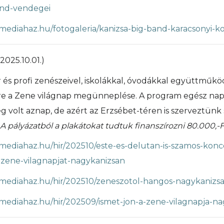
and-vendegei
samediahaz.hu/fotogaleria/kanizsa-big-band-karacsonyi-
2025.10.01.)
 és profi zenészeivel, iskolákkal, óvodákkal együttműkö
 a Zene világnap megünneplése. A program egész napo
g volt aznap, de azért az Erzsébet-téren is szerveztünk
A pályázatból a plakátokat tudtuk finanszírozni 80.000,-
amediahaz.hu/hir/202510/este-es-delutan-is-szamos-konc
zene-vilagnapjat-nagykanizsan
samediahaz.hu/hir/202510/zeneszotol-hangos-nagykanizs
amediahaz.hu/hir/202509/ismet-jon-a-zene-vilagnapja-n