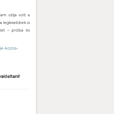
am célja volt a
a legkisebbek is
tet – próba és
je-kozos-
lósítani!