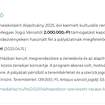
LÓ
neiskoláért Alapítvány 2025. évi kiemelt kulturális r
Megyei Jogú Várostól
2.000.000,-Ft
támogatást kapot
ndezvényeken használt fel a pályázatnak megfelelő
rt
(2025.04.15.)
Házban került megrendezésre a zeneiskola és az alapí
közös zenekari koncertje. A program sikeres volt, motivá
kre. A pályázati pénzből a terembérletet és a szerzői jogdí
írozni.
Terembérlet: 139.000,-Ft, Artisjus szerzői jogdíj: 53
amediahaz.hu/hir/202504/masodszor-szervezett-tavaszi-