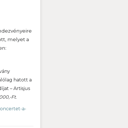
endezvényeire
t, melyet a
en:
tvány
lólag hatott a
jat – Artisjus
.000,-Ft.
koncertet-a-