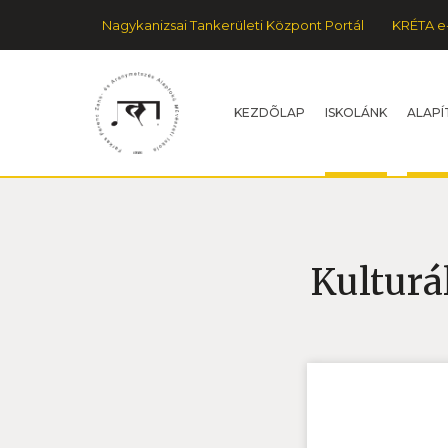
Nagykanizsai Tankerületi Központ Portál
KRÉTA e
KEZDÕLAP
ISKOLÁNK
ALAPÍ
Kulturá