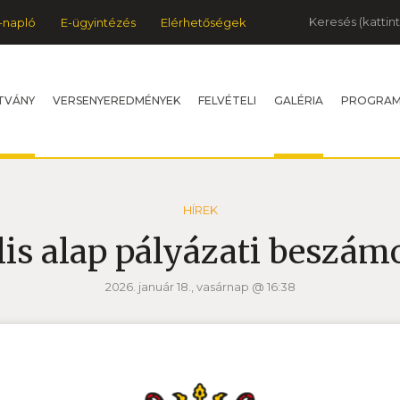
Keresés
-napló
E-ügyintézés
Elérhetőségek
TVÁNY
VERSENYEREDMÉNYEK
FELVÉTELI
GALÉRIA
PROGRA
HÍREK
lis alap pályázati beszám
2026. január 18., vasárnap @ 16:38