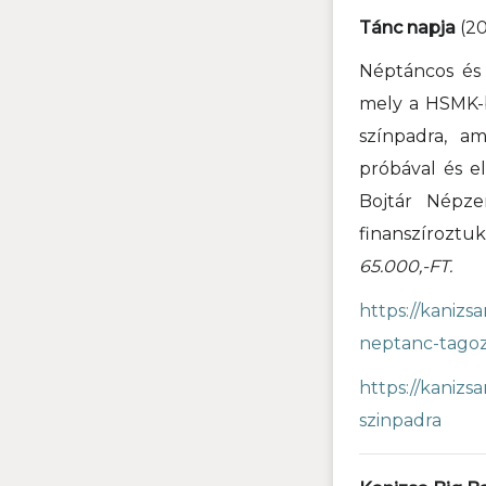
Tánc napja
(20
Néptáncos és 
mely a HSMK-
színpadra, a
próbával és e
Bojtár Népzen
finanszíroztu
65.000,-FT.
https://kanizs
neptanc-tagoz
https://kanizs
szinpadra