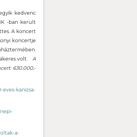
 egyik kedvenc
MK -ban került
ttes. A koncert
sonyi koncertje
nháztermében.
ikeres volt.
A
cert: 630.000,-
-eves-kanizsa-
nepi-
oltak-a-