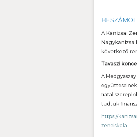
BESZÁMO
A Kanizsai Ze
Nagykanizsa 
következő re
Tavaszi konce
A Medgyaszay 
együtteseinek 
fiatal szereplő
tudtuk finansz
https://kanizs
zeneiskola