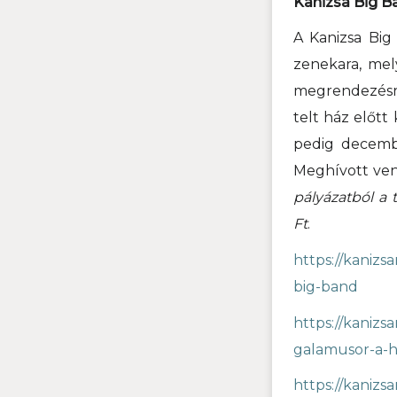
Kanizsa Big B
A Kanizsa Big
zenekara, mel
megrendezésre 
telt ház előtt
pedig decemb
Meghívott ven
pályázatból a 
Ft
.
https://kanizs
big-band
https://kanizs
galamusor-a-h
https://kaniz