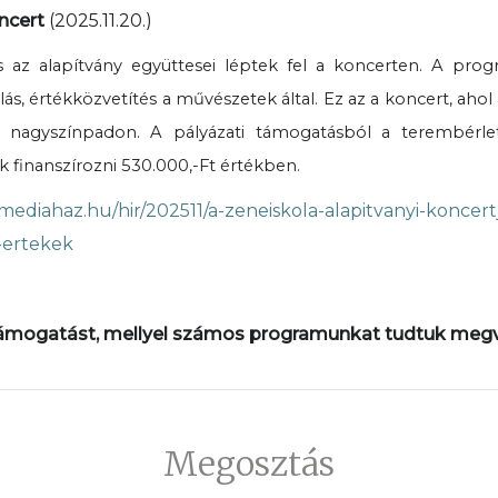
ncert
(2025.11.20.)
s az alapítvány együttesei léptek fel a koncerten. A progr
, értékközvetítés a művészetek által. Ez az a koncert, ahol 
k nagyszínpadon. A pályázati támogatásból a terembérle
k finanszírozni 530.000,-Ft értékben.
amediahaz.hu/hir/202511/a-zeneiskola-alapitvanyi-koncert
-ertekek
ámogatást, mellyel számos programunkat tudtuk megva
Megosztás