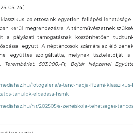
25. 05. 24.)
klasszikus balettosaink egyetlen fellépési lehetősége
ban kerül megrendezésre. A táncművészetnek szüksé
mit a pályázati támogatásnak köszönhetően tudtunk 
lőadással együtt. A néptáncosok számára az élő zeneka
ei együttes szolgáltatta, melynek tiszteletdíját is
k.
Terembérlet: 503.000,-Ft, Bojtár Népzenei Együttes 
amediahaz.hu/fotogaleria/a-tanc-napja-ffzami-klasszikus-
atos-tanulok-eloadasa-hsmk
amediahaz.hu/hir/202505/a-zeneiskola-tehetseges-tancosa