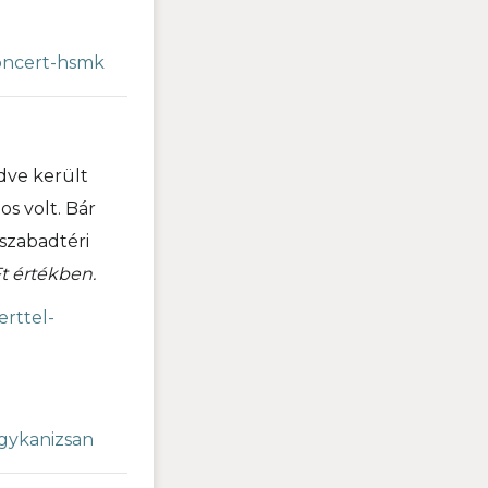
koncert-hsmk
dve került
s volt. Bár
 szabadtéri
Ft értékben.
erttel-
a
agykanizsan