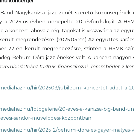
and koncertjei
 Band Nagykanizsa jazz zenét szerető közönségének
y a 2025-ös évben ünnepelte 20. évfordulóját. A HS
a koncert, ahova a régi tagokat is visszavárta az együ
 került megrendezésre. (2025.03.22.) Az együttes karác
er 22-én került megrendezésre, szintén a HSMK szí
dég Behumi Dóra jazz-énekes volt. A koncert nagyon s
terembérleteket tudtuk finanszírozni. Terembérlet 2 kon
amediahaz.hu/hir/202503/jubileumi-koncertet-adott-a-20
amediahaz.hu/fotogaleria/20-eves-a-kanizsa-big-band-un
evesi-sandor-muvelodesi-kozpontban
samediahaz.hu/hir/202512/behumi-dora-es-gayer-matyas-v