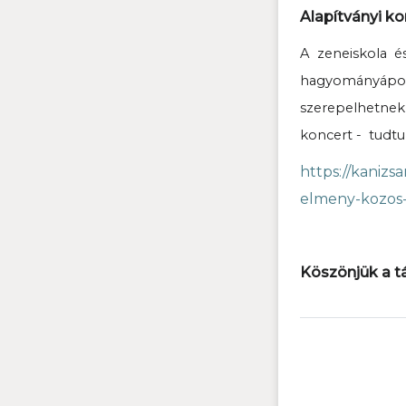
Alapítványi ko
A zeneiskola é
hagyományápolás
szerepelhetne
koncert - tudtu
https://kanizs
elmeny-kozos
Köszönjük a t