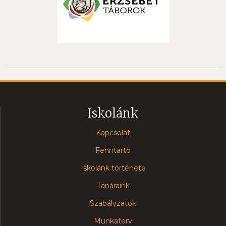
Iskolánk
Kapcsolat
Fenntartó
Iskolánk története
Tanáraink
Szabályzatok
Munkaterv