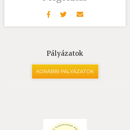
Pályázatok
KORÁBBI PÁLYÁZATOK