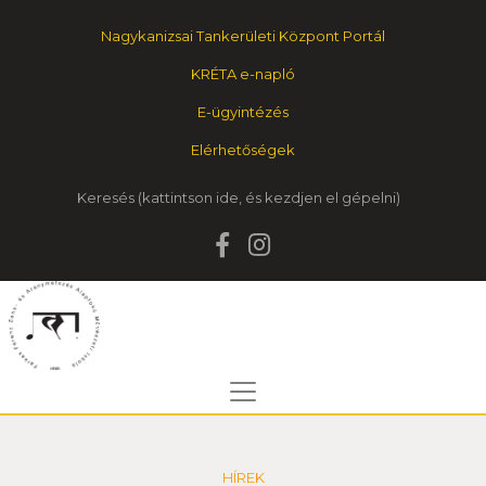
Nagykanizsai Tankerületi Központ Portál
KRÉTA e-napló
E-ügyintézés
Elérhetőségek
Keresés
HÍREK