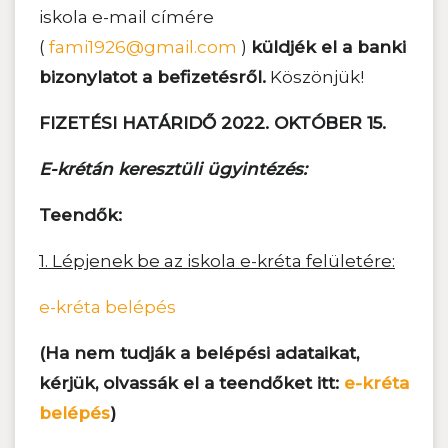
iskola e-mail címére
(
fami1926@gmail.com
)
küldjék el a banki
bizonylatot a befizetésről.
Köszönjük!
FIZETÉSI HATÁRIDŐ 2022. OKTÓBER 15.
E-krétán keresztüli ügyintézés:
Teendők:
1. Lépjenek be az iskola e-kréta felületére:
e-kréta belépés
(Ha nem tudják a belépési adataikat,
kérjük, olvassák el a teendőket itt:
e-kréta
belépés
)