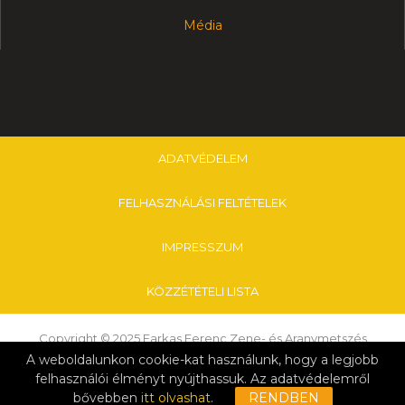
Média
ADATVÉDELEM
FELHASZNÁLÁSI FELTÉTELEK
IMPRESSZUM
KÖZZÉTÉTELI LISTA
Copyright © 2025 Farkas Ferenc Zene- és Aranymetszés
Alapfokú Művészeti Iskola & Nagykanizsai Tankerületi Központ
A weboldalunkon cookie-kat használunk, hogy a legjobb
felhasználói élményt nyújthassuk. Az adatvédelemről
Kattintson ide a szerkesztéshez.
bővebben
itt olvashat
.
RENDBEN