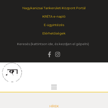
Nagykanizsai Tankerületi Központ Portál
KRÉTA e-napló
E-ügyintézés
Elérhetőségek
Keresés
HÍREK