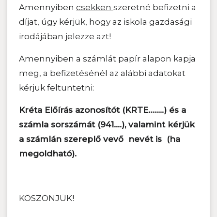
Amennyiben
csekken
szeretné befizetni a
díjat, úgy kérjük, hogy az iskola gazdasági
irodájában jelezze azt!
Amennyiben a számlát papír alapon kapja
meg, a befizetésénél az alábbi adatokat
kérjük feltüntetni:
Kréta Előírás azonosítót (KRTE……..) és a
számla sorszámát (941….), valamint kérjük
a számlán szereplő vevő nevét is (ha
megoldható).
KÖSZÖNJÜK!