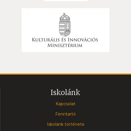
Iskolánk
Kapcsolat
Fenntartó
Iskolánk története