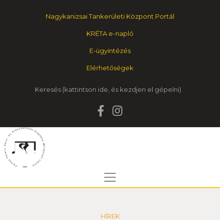
Nagykanizsai Tankerületi Központ Portál
KRÉTA e-napló
E-ügyintézés
Elérhetőségek
Keresés
HÍREK