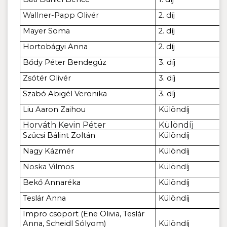
Wallner-Papp Olivér
2. díj
Mayer Soma
2. díj
Hortobágyi Anna
2. díj
Bődy Péter Bendegúz
3. díj
Zsótér Olivér
3. díj
Szabó Abigél Veronika
3. díj
Liu Aaron Zaihou
Különdíj
Horváth Kevin Péter
Különdíj
Szücsi Bálint Zoltán
Különdíj
Nagy Kázmér
Különdíj
Noska Vilmos
Különdíj
Bekő Annaréka
Különdíj
Teslár Anna
Különdíj
Impro csoport (Ene Olivia, Teslár
Anna, Scheidl Sólyom)
Különdíj