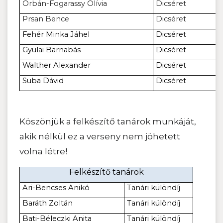
Orbán-Fogarassy Olívia
Dicséret
Prsan Bence
Dicséret
Fehér Minka Jáhel
Dicséret
Gyulai Barnabás
Dicséret
Walther Alexander
Dicséret
Suba Dávid
Dicséret
Köszönjük a felkészítő tanárok munkáját,
akik nélkül ez a verseny nem jöhetett
volna létre!
Felkészítő tanárok
Ari-Bencses Anikó
Tanári különdíj
Baráth Zoltán
Tanári különdíj
Bati-Béleczki Anita
Tanári különdíj