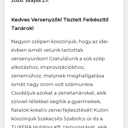
2026. május 25.
Kedves Versenyzők! Tisztelt Felkészítő
Tanárok!
Nagyon szépen köszönjük, hogy az idei
évben ismét velünk tartottak
versenyünkön! Gratulálunk a sok szép
alkotáshoz, improvizációkhoz,
zeneműhöz, melynek meghallgatása
ismét nagy öröm volt számunkra.
Csodáljuk azokat a zenetanárokat, akik
szívvel-lélekkel segítik a gyermekek,
fiatalok kreatív zenei fejlesztését! Külön
köszönjük Szakacsits Szabolcs úr és a
TUXERA Holding Kft. támogatását, akik