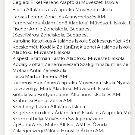
Ceglédi Erkel Ferenc Alapfokú Művészeti Iskola
Életfa Általános és Alapfokú Művészeti Iskola
Farkas Ferenc Zene- és Aranymetszés AMI
Ferencvárosi Ádám Jenő Alapfokú Művészeti Iskola, B
Fischer Annie Zeneiskola, Budapest
Józsefvárosi Zeneiskola, Budapest
Karolina Katolikus Általános Iskola Székesegyházi Kórus
Kecskeméti Kodály ZoltánÉnek-zenei Általános Iskola
Alapfokú Művészeti Iskola
Kispesti Szatmári László Alapfokú Művészeti Iskola
Kodály Zoltán Zeneművészeti Szakgimnázium és Zenei
Molnár Antal Zeneiskola
Pécsi Marton Ferenc AMI
Reményi Ede Zenei Alapfokú Művészeti Iskola Nyéklá
Rózsavölgyi Márk Alapfokú Művészeti Iskola
Siófoki Vak Bottyán János Általános Iskola és AMI
Szabolcsi Bence Zenei AMI
Széchenyi István Általános Iskola
Szigetszentmiklósi Ádám Jenő Iskola és Alapfokú Művés
Szombathelyi Művészeti Szakgimnázium
Új Budai Alma Mater Ált.Isk., AMI és Óvoda
Zalaegerszegi Pálóczi Horváth Ádám AMI