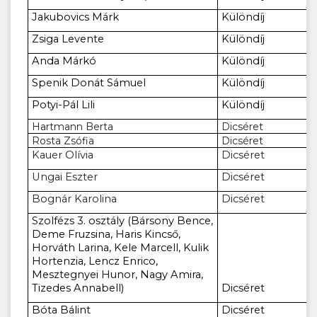
Jakubovics Márk
Különdíj
Zsiga Levente
Különdíj
Anda Márkó
Különdíj
Spenik Donát Sámuel
Különdíj
Potyi-Pál Lili
Különdíj
Hartmann Berta
Dicséret
Rosta Zsófia
Dicséret
Kauer Olívia
Dicséret
Ungai Eszter
Dicséret
Bognár Karolina
Dicséret
Szolfézs 3. osztály (Bársony Bence,
Deme Fruzsina, Haris Kincső,
Horváth Larina, Kele Marcell, Kulik
Hortenzia, Lencz Enrico,
Mesztegnyei Hunor, Nagy Amira,
Tizedes Annabell)
Dicséret
Bóta Bálint
Dicséret