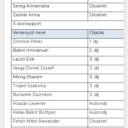
Sereg Annamária
Dicséret
Zsohár Anna
Dicséret
3. korcsoport
Versenyző neve
Díjazás
Dömök Péter
1. díj
Bálint Immánuel
2. díj
Laczó Erik
3. díj
Varga Donát József
3. díj
Meng Shaoen
3. díj
Trojkó Szabolcs
3. díj
Borszéki Zsombor
3. díj
Huszár Levente
Különdíj
Kállai-Bálint Bottyán
Különdíj
Fehér Máté Alexander
Dicséret