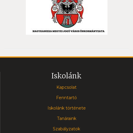
Iskolánk
Kapcsolat
Fenntartó
Iskolánk története
Tanáraink
Szabályzatok