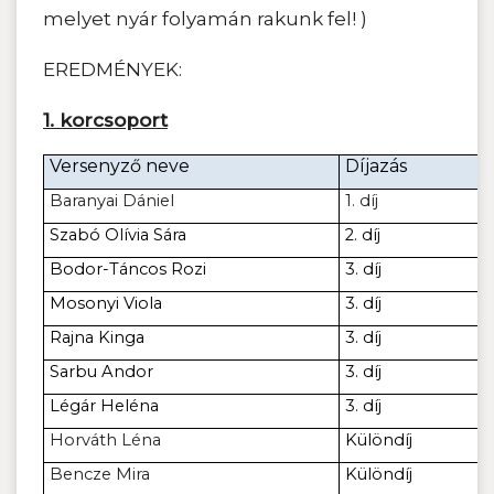
melyet nyár folyamán rakunk fel! )
EREDMÉNYEK:
1. korcsoport
Versenyző neve
Díjazás
Baranyai Dániel
1. díj
Szabó Olívia Sára
2. díj
Bodor-Táncos Rozi
3. díj
Mosonyi Viola
3. díj
Rajna Kinga
3. díj
Sarbu Andor
3. díj
Légár Heléna
3. díj
Horváth Léna
Különdíj
Bencze Mira
Különdíj