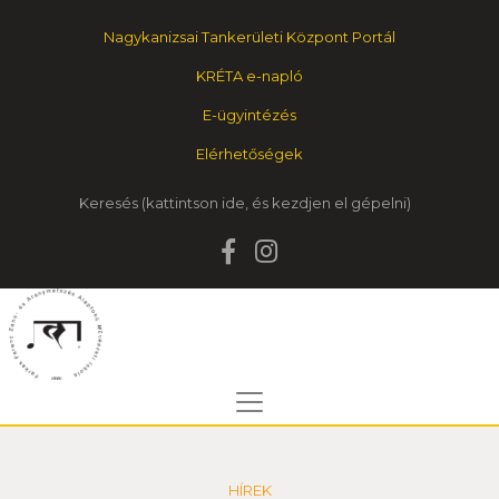
Nagykanizsai Tankerületi Központ Portál
KRÉTA e-napló
E-ügyintézés
Elérhetőségek
Keresés
HÍREK