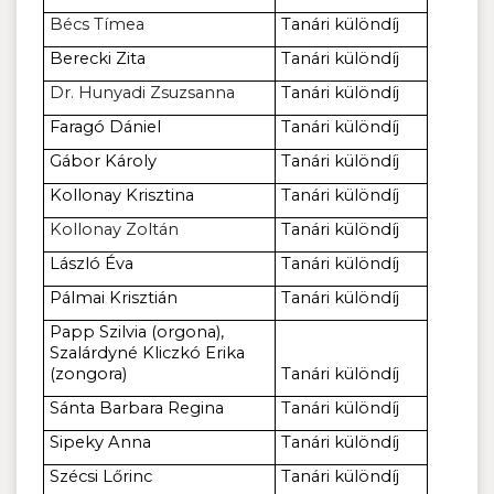
Bécs Tímea
Tanári különdíj
Berecki Zita
Tanári különdíj
Dr. Hunyadi Zsuzsanna
Tanári különdíj
Faragó Dániel
Tanári különdíj
Gábor Károly
Tanári különdíj
Kollonay Krisztina
Tanári különdíj
Kollonay Zoltán
Tanári különdíj
László Éva
Tanári különdíj
Pálmai Krisztián
Tanári különdíj
Papp Szilvia (orgona),
Szalárdyné Kliczkó Erika
(zongora)
Tanári különdíj
Sánta Barbara Regina
Tanári különdíj
Sipeky Anna
Tanári különdíj
Szécsi Lőrinc
Tanári különdíj