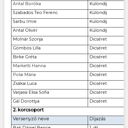
Antal Boróka
Különdíj
Szabados Teo Ferenc
Különdíj
Sarbu Imre
Különdíj
Antal Olivér
Különdíj
Molnár Szonja
Dicséret
Gömbös Lilla
Dicséret
Birke Gréta
Dicséret
Marketti Hanna
Dicséret
Polai Mária
Dicséret
Zsákai Luca
Dicséret
Varjassi Elisa Sofia
Dicséret
Gál Dorottya
Dicséret
2. korcsoport
Versenyző neve
Díjazás
Bati Dániel Bence
1. díj