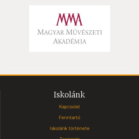
Iskolánk
Kapcsolat
Fenntartó
Iskolánk története