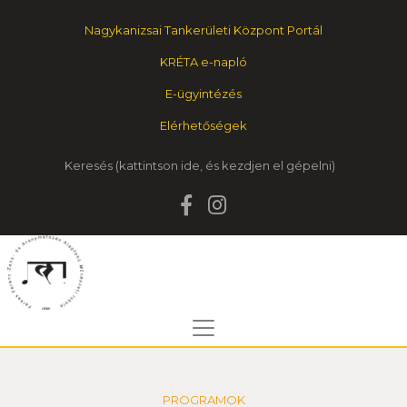
Nagykanizsai Tankerületi Központ Portál
KRÉTA e-napló
E-ügyintézés
Elérhetőségek
Keresés
PROGRAMOK