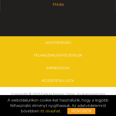
Média
ADATVÉDELEM
FELHASZNÁLÁSI FELTÉTELEK
IMPRESSZUM
KÖZZÉTÉTELI LISTA
Copyright © 2025 Farkas Ferenc Zene- és Aranymetszés
Alapfokú Művészeti Iskola & Nagykanizsai Tankerületi Központ
A weboldalunkon cookie-kat használunk, hogy a legjobb
felhasználói élményt nyújthassuk. Az adatvédelemről
Kattintson ide a szerkesztéshez.
bővebben
itt olvashat
.
RENDBEN