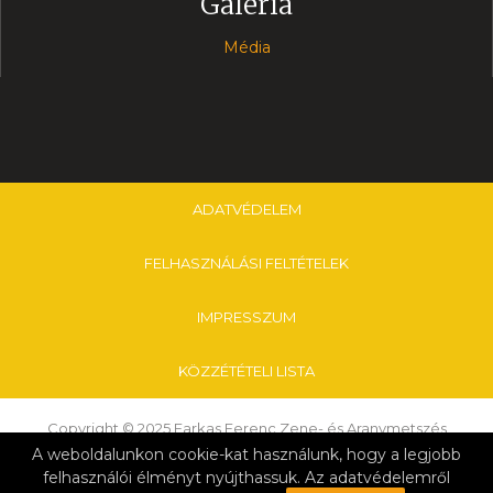
Galéria
Média
ADATVÉDELEM
FELHASZNÁLÁSI FELTÉTELEK
IMPRESSZUM
KÖZZÉTÉTELI LISTA
Copyright © 2025 Farkas Ferenc Zene- és Aranymetszés
Alapfokú Művészeti Iskola & Nagykanizsai Tankerületi Központ
A weboldalunkon cookie-kat használunk, hogy a legjobb
felhasználói élményt nyújthassuk. Az adatvédelemről