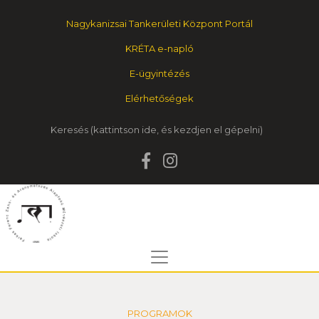
Nagykanizsai Tankerületi Központ Portál
KRÉTA e-napló
E-ügyintézés
Elérhetőségek
Keresés
PROGRAMOK