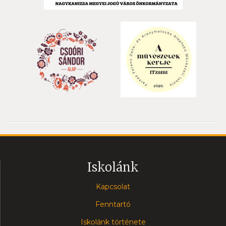
Iskolánk
Kapcsolat
Fenntartó
Iskolánk története