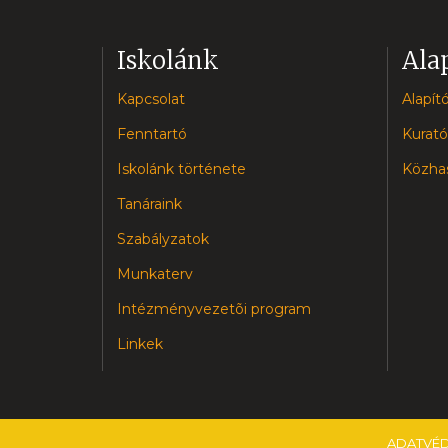
Iskolánk
Ala
Kapcsolat
Alapító
Fenntartó
Kurató
Iskolánk története
Közhas
Tanáraink
Szabályzatok
Munkaterv
Intézményvezetõi program
Linkek
ADATVÉ