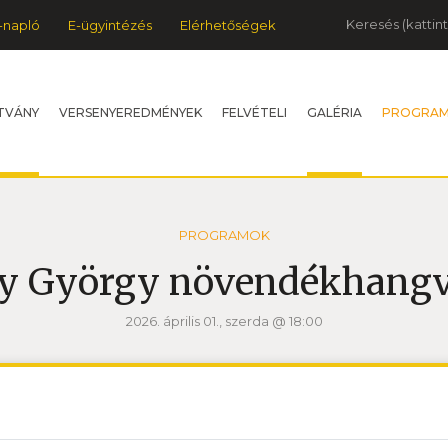
Keresés
-napló
E-ügyintézés
Elérhetőségek
TVÁNY
VERSENYEREDMÉNYEK
FELVÉTELI
GALÉRIA
PROGRA
PROGRAMOK
y György növendékhangv
2026. április 01., szerda @ 18:00