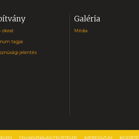
pítvány
Galéria
 okirat
Média
rium tagjai
znúsági jelentés
DELEM
FELHASZNÁLÁSI FELTÉTELEK
IMPRESSZUM
KÖZZÉTÉT