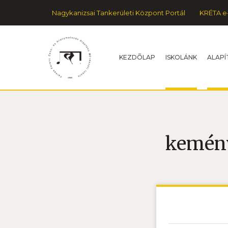
Nagykanizsai Tankerületi Központ Portál
KRÉTA e
KEZDÕLAP
ISKOLÁNK
ALAPÍ
kemén