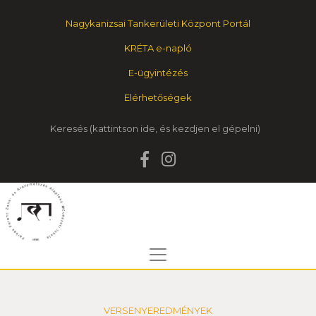
Nagykanizsai Tankerületi Központ Portál
KRÉTA e-napló
E-ügyintézés
Elérhetőségek
Keresés
VERSENYEREDMÉNYEK