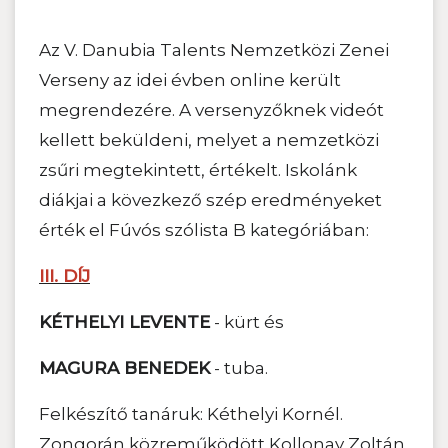
Az V. Danubia Talents Nemzetközi Zenei
Verseny az idei évben online került
megrendezére. A versenyzőknek videót
kellett beküldeni, melyet a nemzetközi
zsűri megtekintett, értékelt. Iskolánk
diákjai a kövezkező szép eredményeket
érték el Fúvós szólista B kategóriában:
III. DÍJ
KÉTHELYI LEVENTE
- kürt és
MAGURA BENEDEK
- tuba.
Felkészítő tanáruk: Kéthelyi Kornél.
Zongorán közreműködött Kollonay Zoltán.