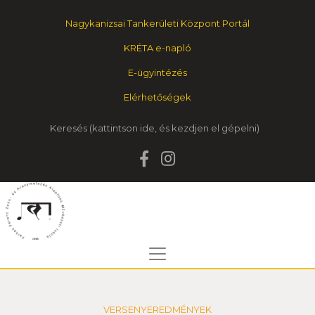
Nagykanizsai Tankerületi Központ Portál
KRÉTA e-napló
E-ügyintézés
Elérhetőségek
Keresés
VERSENYEREDMÉNYEK