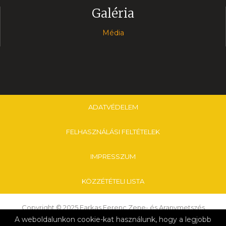
Galéria
Média
ADATVÉDELEM
FELHASZNÁLÁSI FELTÉTELEK
IMPRESSZUM
KÖZZÉTÉTELI LISTA
Copyright © 2025 Farkas Ferenc Zene- és Aranymetszés
Alapfokú Művészeti Iskola & Nagykanizsai Tankerületi Központ
A weboldalunkon cookie-kat használunk, hogy a legjobb