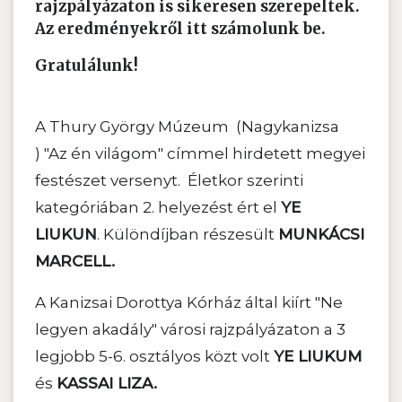
rajzpályázaton is sikeresen szerepeltek.
Az eredményekről itt számolunk be.
Gratulálunk!
A Thury György Múzeum (Nagykanizsa
) "Az én világom" címmel hirdetett megyei
festészet versenyt. Életkor szerinti
kategóriában 2. helyezést ért el
YE
LIUKUN
. Különdíjban részesült
MUNKÁCSI
MARCELL.
A Kanizsai Dorottya Kórház által kiírt "Ne
legyen akadály" városi rajzpályázaton a 3
legjobb 5-6. osztályos közt volt
YE LIUKUM
és
KASSAI LIZA.