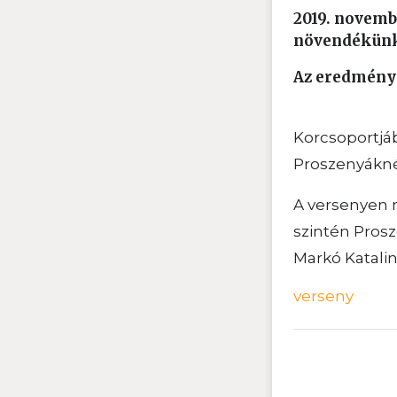
2019. novemb
növendékünk 
Az eredménye
Korcsoportjá
Proszenyákné
A versenyen 
szintén Pros
Markó Katalin
verseny