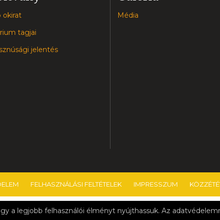
 okirat
Média
rium tagjai
znúsági jelentés
DELEM
FELHASZNÁLÁSI FELTÉTELEK
IMPRESSZUM
KÖZZÉTÉT
szés Alapfokú Művészeti Iskola & Nagykanizsai Tankerületi Központ
gy a legjobb felhasználói élményt nyújthassuk. Az adatvédele