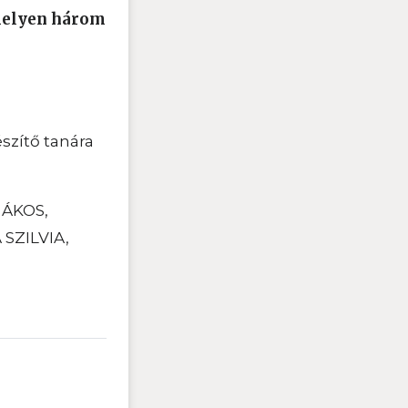
 melyen három
szítő tanára
 ÁKOS,
 SZILVIA,