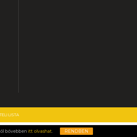
ELI LISTA
Kattintson ide a szerkesztéshez.
mről bővebben
itt olvashat
.
RENDBEN