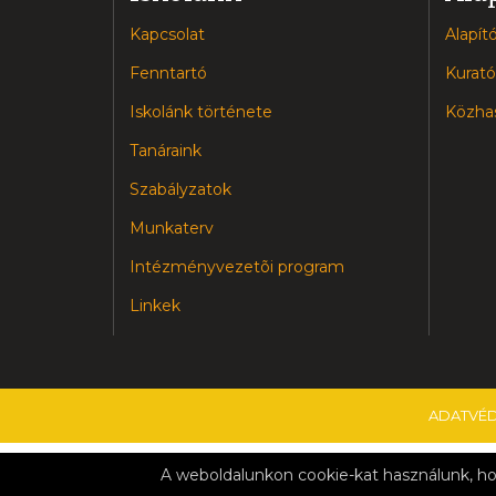
Kapcsolat
Alapító
Fenntartó
Kurató
Iskolánk története
Közhas
Tanáraink
Szabályzatok
Munkaterv
Intézményvezetõi program
Linkek
ADATVÉ
Copyright © 2025 Farkas Ferenc Zene- és Aranymet
A weboldalunkon cookie-kat használunk, ho