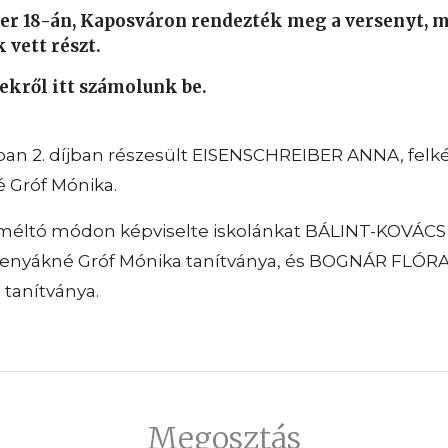
er 18-án, Kaposváron rendezték meg a versenyt,
vett részt.
kről itt számolunk be.
ban 2. díjban részesült EISENSCHREIBER ANNA, felké
 Gróf Mónika.
méltó módon képviselte iskolánkat BÁLINT-KOVÁCS
zenyákné Gróf Mónika tanítványa, és BOGNÁR FLÓRA
 tanítványa.
Megosztás