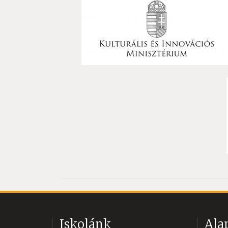
Iskolánk
Ala