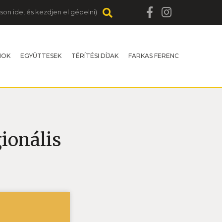
MOK
EGYÜTTESEK
TÉRÍTÉSI DÍJAK
FARKAS FERENC
gionális