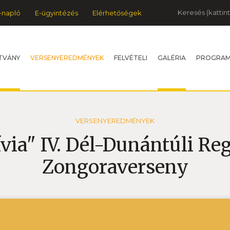
Keresés
-napló
E-ügyintézés
Elérhetőségek
TVÁNY
VERSENYEREDMÉNYEK
FELVÉTELI
GALÉRIA
PROGRA
VERSENYEREDMÉNYEK
via" IV. Dél-Dunántúli Re
Zongoraverseny