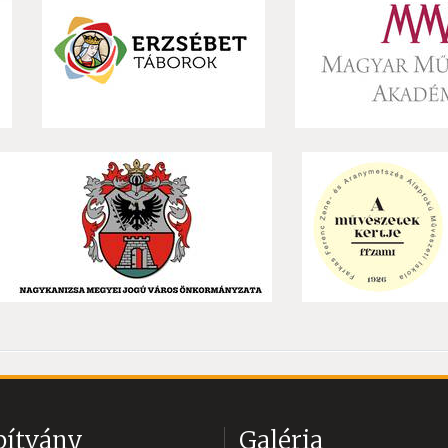
pítvány
Galéria