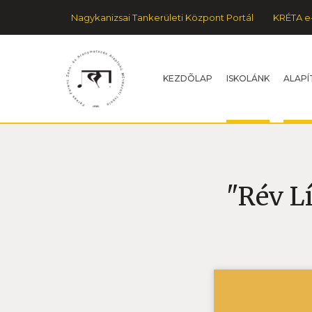
Nagykanizsai Tankerületi Központ Portál
KRÉTA e
KEZDÕLAP
ISKOLÁNK
ALAPÍ
"Rév Lí